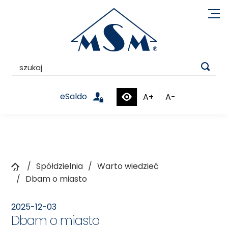

eSaldo
A+
A-


Spółdzielnia
Warto wiedzieć
Dbam o miasto
2025-12-03
Dbam o miasto