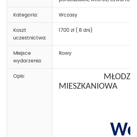
Kategoria:
Wczasy
Koszt
1700 zł ( 8 dni)
uczestnictwa:
Miejsce
Rowy
wydarzenia:
Opis:
MŁODZIEŻOWA 
MIESZKANIOWA
zapr
Wc