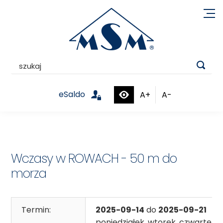

eSaldo
A+
A-


Wczasy w ROWACH - 50 m do
morza
Termin:
2025-09-14
do
2025-09-21
poniedziałek, wtorek, czwartek, p